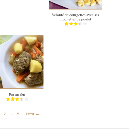
Velouté de courgettes avec ses
brochettes de poulet
4 personnes
150 Min
Pot-au-feu
…
2
5
Next →