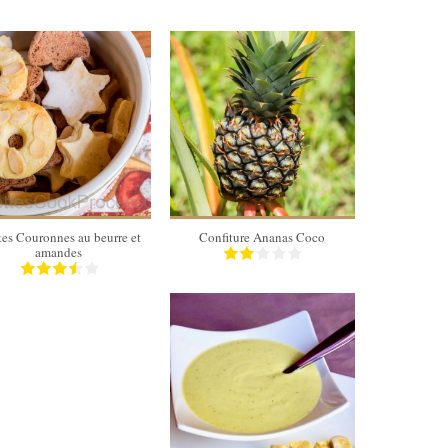
15 Min
4 pots de
confiture
20 Min
tes Couronnes au beurre et
Confiture Ananas Coco
amandes
4 personnes
30 Min