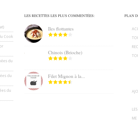
LES RECETTES LES PLUS COMMENTÉES:
PLAN D
at)
Iles flottantes
AC
du Cook
TOU
or
REC
Chinois (Brioche)
TO
hées du
hées du
Filet Mignon à la...
ées du
AJO
LES
ME