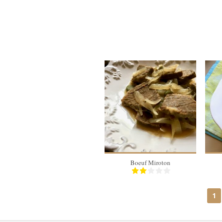
4 personnes
40 Min
Boeuf Miroton
1