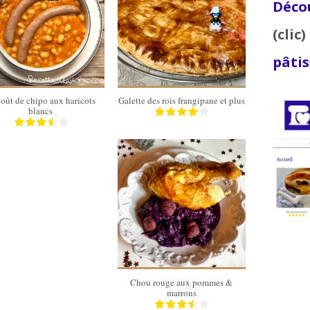
Décou
(clic)
4 personnes
6 à 8
95 Min
personnes
pâtis
40 Min
oût de chipo aux haricots
Galette des rois frangipane et plus
blancs
4 à 6
personnes
62 Min
Chou rouge aux pommes &
marrons