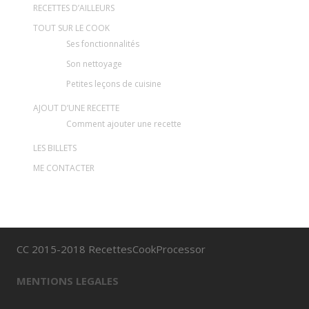
RECETTES D’AILLEURS
TOUT SUR LE COOK
Ses fonctionnalités
Son nettoyage
Petites leçons de cuisine
AJOUT D’UNE RECETTE
Comment ajouter une recette
LES BILLETS
ME CONTACTER
CC 2015-2018 RecettesCookProcessor
MENTIONS LEGALES