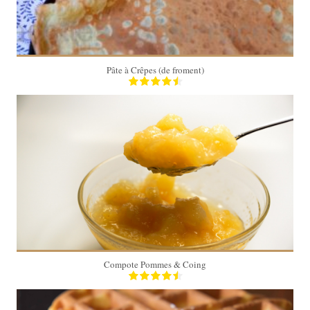
Pâte à Crêpes (de froment)
4
20 Min
Compote Pommes & Coing