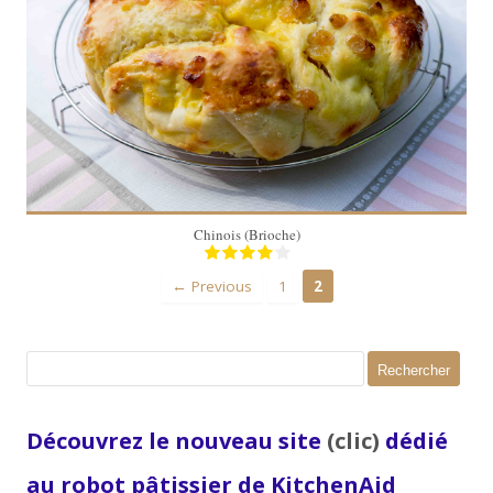
6 personnes
30 Min
Chinois (Brioche)
← Previous
1
2
Rechercher :
Découvrez le nouveau site
(clic)
dédié
au robot pâtissier de KitchenAid