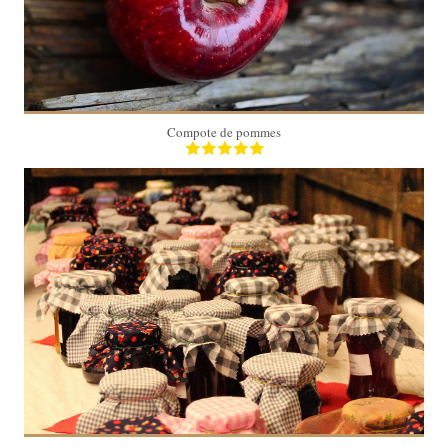
4
20 Min
Compote de pommes
4 pots
20 Min