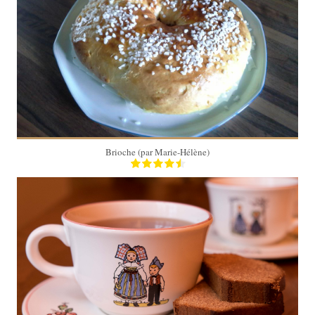
4 personnes
16 Min
Brioche (par Marie-Hélène)
1 cake
60 Min