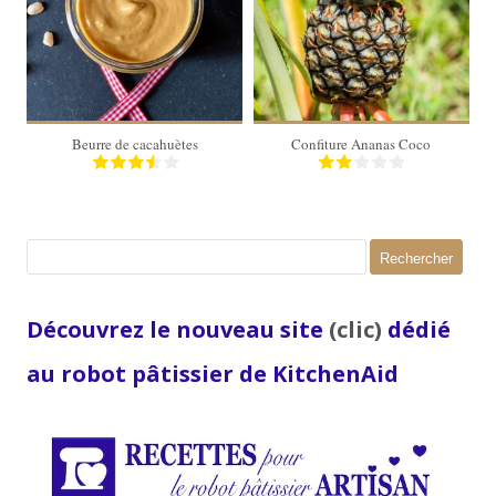
4 pots de
confiture
20 Min
Beurre de cacahuètes
Confiture Ananas Coco
Rechercher :
Découvrez le nouveau site
(clic)
dédié
au robot pâtissier de KitchenAid