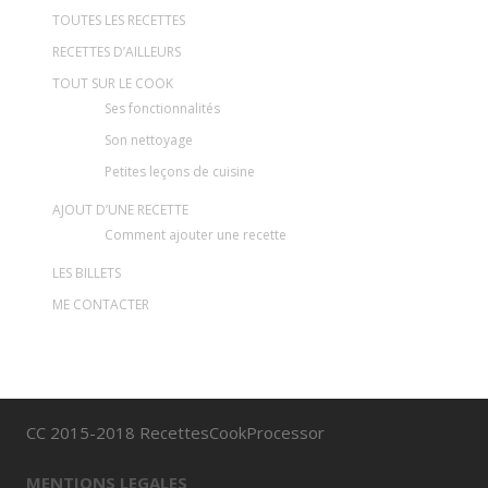
TOUTES LES RECETTES
RECETTES D’AILLEURS
TOUT SUR LE COOK
Ses fonctionnalités
Son nettoyage
Petites leçons de cuisine
AJOUT D’UNE RECETTE
Comment ajouter une recette
LES BILLETS
ME CONTACTER
CC 2015-2018 RecettesCookProcessor
MENTIONS LEGALES