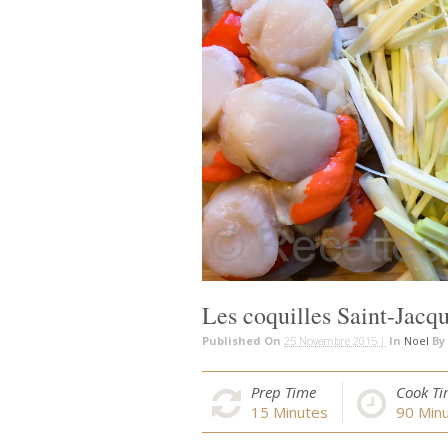
Les coquilles Saint-Jacq
Published On
25 Novembre 2015 |
In
Noel
By
Prep Time
Cook T
15
Minutes
90
Minu