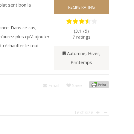
plat sent bon la
RECIPE RATING
ance. Dans ce cas,
(3.1 /
5
)
n’aurez plus qu’à ajouter
7
ratings
t réchauffer le tout.
Automne
,
Hiver
,
Printemps
Email
Save
Text size