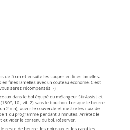
s de 5 cm et ensuite les couper en fines lamelles.
 en fines lamelles avec un couteau économe. C'est
s vous serez récompensés :-)
eaux dans le bol équipé du mélangeur StirAssist et
130°, 10', vit. 2) sans le bouchon. Lorsque le beurre
on 2 mn), ouvrir le couvercle et mettre les noix de
tape 1 du programme pendant 3 minutes. Arrêtez le
t et vider le contenu du bol. Réserver.
le reste de beurre, les poireaux et les carottes.