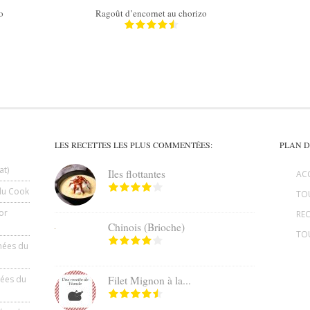
co
Ragoût d’encornet au chorizo
LES RECETTES LES PLUS COMMENTÉES:
PLAN D
at)
Iles flottantes
AC
du Cook
TOU
or
REC
Chinois (Brioche)
TO
hées du
hées du
Filet Mignon à la...