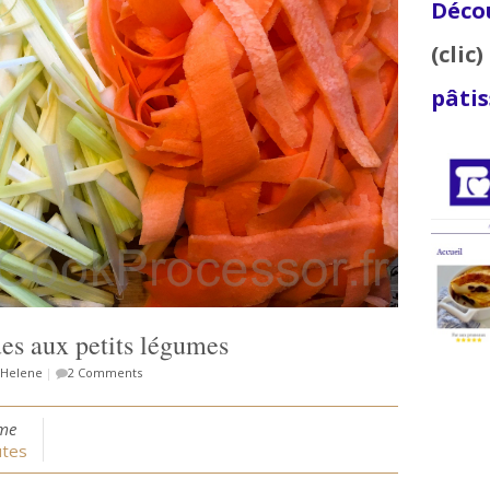
Décou
(clic)
pâtis
ues aux petits légumes
Helene
|
2 Comments
ime
tes