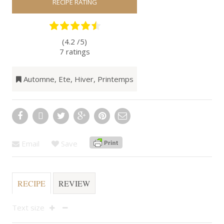
RECIPE RATING
(4.2 /
5
)
7
ratings
Automne
,
Ete
,
Hiver
,
Printemps
Email
Save
RECIPE
REVIEW
Text size