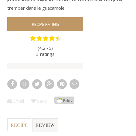
tremper dans le
guacamole
.
RECIPE RATING
(4.2 /
5
)
3
ratings
Email
Save
RECIPE
REVIEW