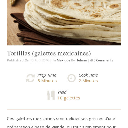
Tortillas (galettes mexicaines)
Published On
10 Août 2016 |
In
Mexique
By
Helene
|
6 Comments
Prep Time
Cook Time
5
Minutes
2
Minutes
Yield
10 galettes
Ces galettes mexicaines sont délicieuses garnies d’une
préparation à base de viande, ou tout simplement pour