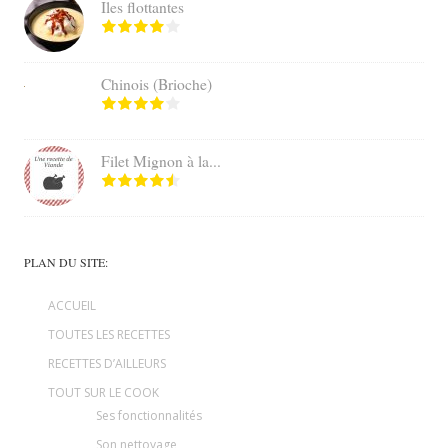
Iles flottantes
Chinois (Brioche)
Filet Mignon à la...
PLAN DU SITE:
ACCUEIL
TOUTES LES RECETTES
RECETTES D’AILLEURS
TOUT SUR LE COOK
Ses fonctionnalités
Son nettoyage