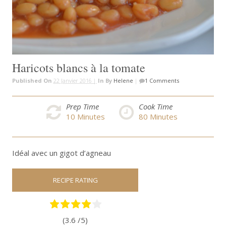
Haricots blancs à la tomate
Published On
22 Janvier 2016 |
In
By
Helene
|
1 Comments
Prep Time
Cook Time
10
Minutes
80
Minutes
Idéal avec un gigot d’agneau
RECIPE RATING
(3.6 /
5
)