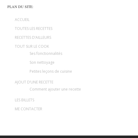
PLAN DU SITE:
ACCUEIL
TOUTES LES RECETTES
RECETTES D’AILLEURS
TOUT SUR LE COOK
Ses fonctionnalités
Son nettoyage
Petites leçons de cuisine
AJOUT D’UNE RECETTE
Comment ajouter une recette
LES BILLETS
ME CONTACTER