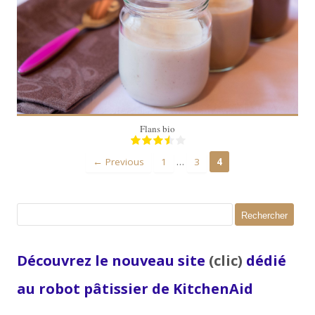
3 personnes
15 Min
Flans bio
…
← Previous
1
3
4
Rechercher :
Découvrez le nouveau site
(clic)
dédié
au robot pâtissier de KitchenAid