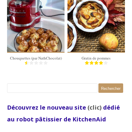
40
4 personnes
20 Min
30 Min
Chouquettes (par NathChocolat)
Gratin de pommes
Rechercher :
Découvrez le nouveau site
(clic)
dédié
au robot pâtissier de KitchenAid