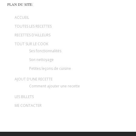
PLAN DU SITE:
ACCUEIL
TOUTES LES RECETTES
RECETTES D’AILLEURS
TOUT SUR LE COOK
Ses fonctionnalités
Son nettoyage
Petites leçons de cuisine
AJOUT D’UNE RECETTE
Comment ajouter une recette
LES BILLETS
ME CONTACTER