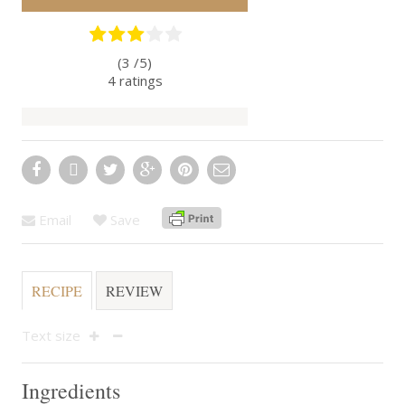
(3 /
5
)
4
ratings
Email
Save
RECIPE
REVIEW
Text size
Ingredients