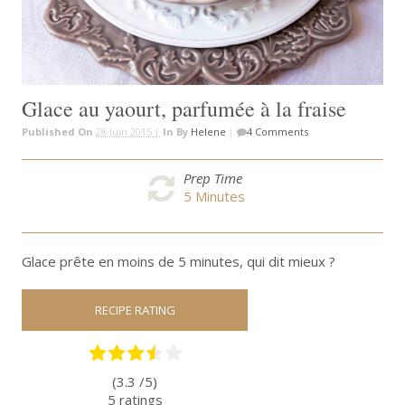
Glace au yaourt, parfumée à la fraise
Published On
28 Juin 2015 |
In
By
Helene
|
4 Comments
Prep Time
5
Minutes
Glace prête en moins de 5 minutes, qui dit mieux ?
RECIPE RATING
(3.3 /
5
)
5
ratings