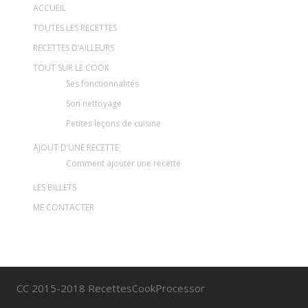
ACCUEIL
TOUTES LES RECETTES
RECETTES D’AILLEURS
TOUT SUR LE COOK
Ses fonctionnalités
Son nettoyage
Petites leçons de cuisine
AJOUT D’UNE RECETTE
Comment ajouter une recette
LES BILLETS
ME CONTACTER
CC 2015-2018 RecettesCookProcessor