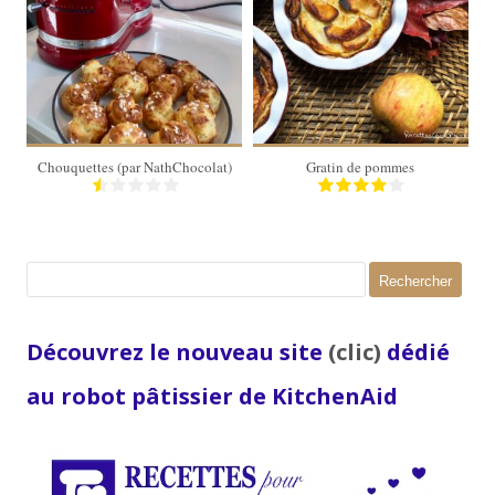
40
4 personnes
20 Min
30 Min
Chouquettes (par NathChocolat)
Gratin de pommes
Rechercher :
Découvrez le nouveau site
(clic)
dédié
au robot pâtissier de KitchenAid