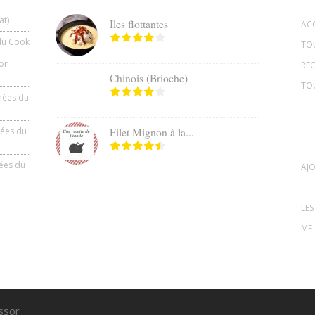
at)
Iles flottantes
AC
du Cook
TOU
or
REC
Chinois (Brioche)
TO
hées du
hées du
Filet Mignon à la...
ées du
AJO
LES
ME
ssor