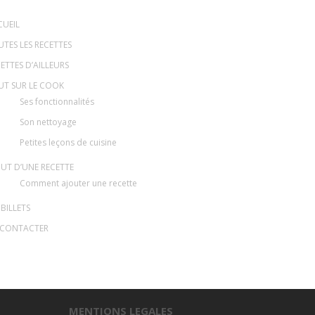
CUEIL
TES LES RECETTES
ETTES D’AILLEURS
UT SUR LE COOK
Ses fonctionnalités
Son nettoyage
Petites leçons de cuisine
UT D’UNE RECETTE
Comment ajouter une recette
 BILLETS
 CONTACTER
MENTIONS LEGALES