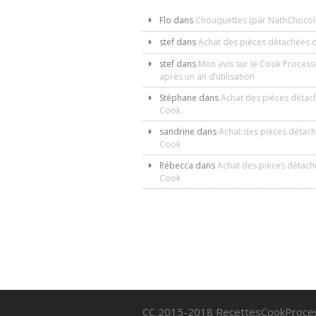
Flo
dans
Chouquettes (par NathChocol
stef
dans
Achat des pièces détachées 
stef
dans
Mon avis sur le Cook Process
après un an d’utilisation
Stéphane
dans
Achat des pièces détac
Cook
sandrine
dans
Achat des pièces détac
Cook
Rébecca
dans
Achat des pièces détach
Cook
CC 2015-2018 RecettesCookProce